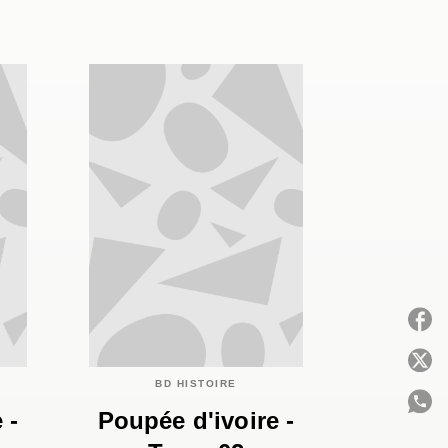
P
BD HISTOIRE
 -
Poupée d'ivoire -
C