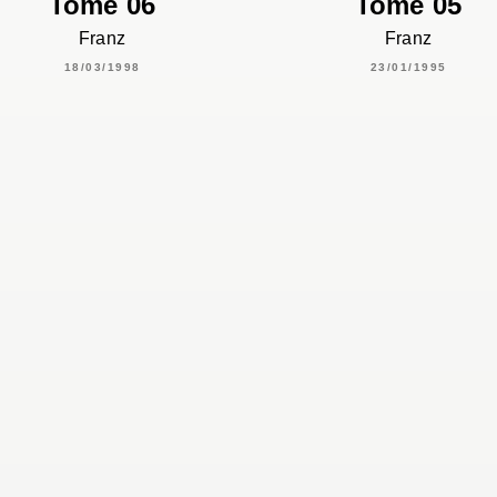
Tome 06
Tome 05
Franz
Franz
18/03/1998
23/01/1995