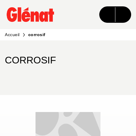
MENU
RECHERCHE
CONTENU
PIED DE PAGE
Accueil
corrosif
CORROSIF