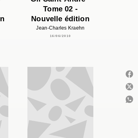
Tome 02 -
on
Nouvelle édition
Jean-Charles Kraehn
16/06/2010
P
C