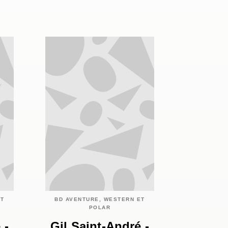
ET
BD AVENTURE, WESTERN ET
POLAR
 -
Gil Saint-André -