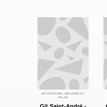
BD AVENTURE, WESTERN ET
POLAR
Gil Saint-André -