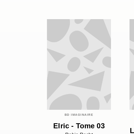
BD IMAGINAIRE
Elric - Tome 03
L