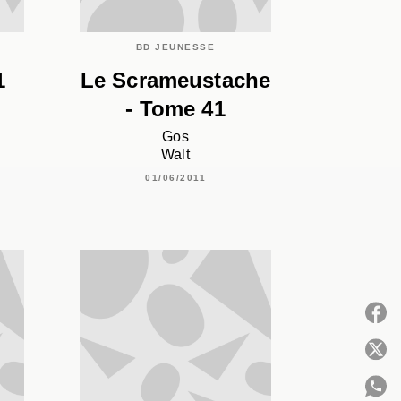
BD JEUNESSE
1
Le Scrameustache
- Tome 41
Gos
Walt
01/06/2011
P