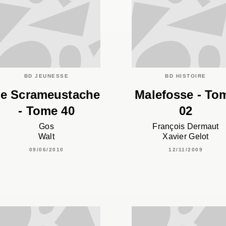
BD JEUNESSE
BD HISTOIRE
e Scrameustache
Malefosse - To
- Tome 40
02
Gos
François Dermaut
Walt
Xavier Gelot
09/06/2010
12/11/2009