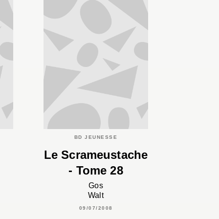
BD JEUNESSE
Le Scrameustache
- Tome 28
Gos
Walt
09/07/2008