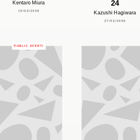
24
Kentaro Miura
19/03/2008
Kazushi Hagiwara
27/02/2008
PUBLIC AVERTI