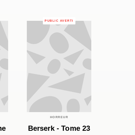
PUBLIC AVERTI
HORREUR
me
Berserk - Tome 23