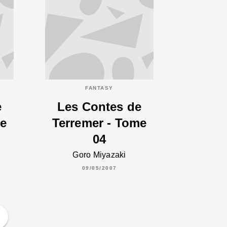
FANTASY
e
Les Contes de
me
Terremer - Tome
04
Goro Miyazaki
09/05/2007