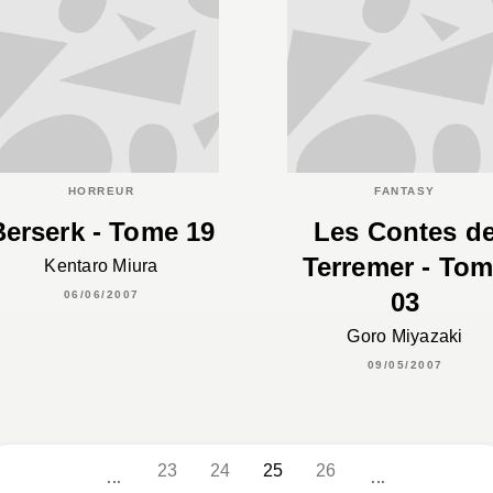
HORREUR
FANTASY
Berserk - Tome 19
Les Contes d
Terremer - To
Kentaro Miura
03
06/06/2007
Goro Miyazaki
09/05/2007
23
24
25
26
...
...