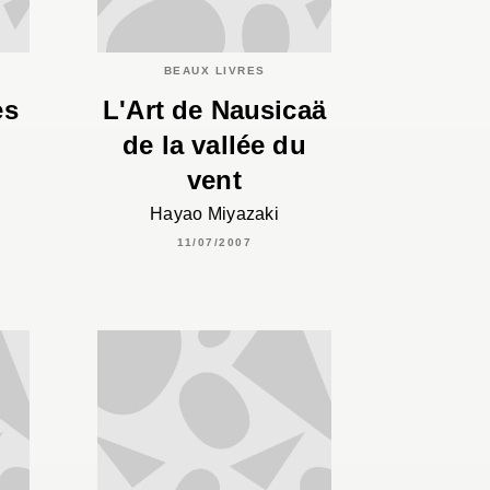
BEAUX LIVRES
es
L'Art de Nausicaä
de la vallée du
vent
Hayao Miyazaki
11/07/2007