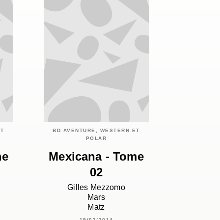
ET
BD AVENTURE, WESTERN ET
POLAR
me
Mexicana - Tome
02
Gilles Mezzomo
Mars
Matz
19/03/2014