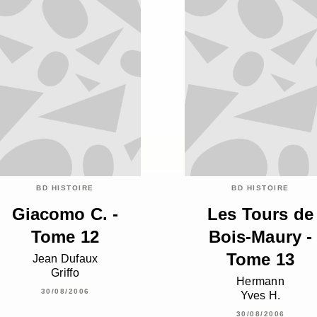
BD HISTOIRE
BD HISTOIRE
Giacomo C. -
Les Tours de
Tome 12
Bois-Maury -
Tome 13
Jean Dufaux
Griffo
Hermann
30/08/2006
Yves H.
30/08/2006