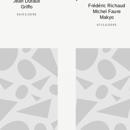
Jean Dufaux
Frédéric Richaud
Griffo
Michel Faure
04/01/2006
Makyo
07/12/2005