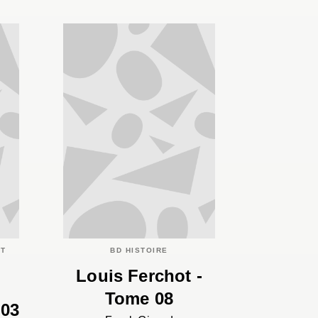
ET
BD HISTOIRE
Louis Ferchot -
Tome 08
 03