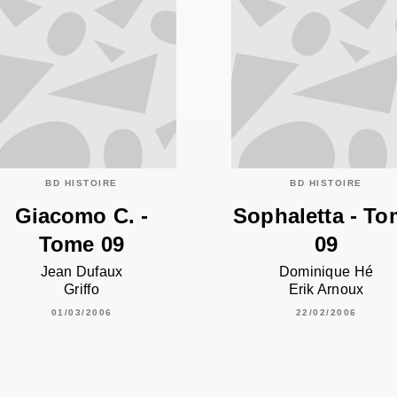
BD HISTOIRE
BD HISTOIRE
Giacomo C. -
Sophaletta - T
Tome 09
09
Jean Dufaux
Dominique Hé
Griffo
Erik Arnoux
01/03/2006
22/02/2006