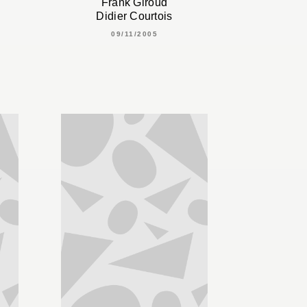
Frank Giroud
Didier Courtois
09/11/2005