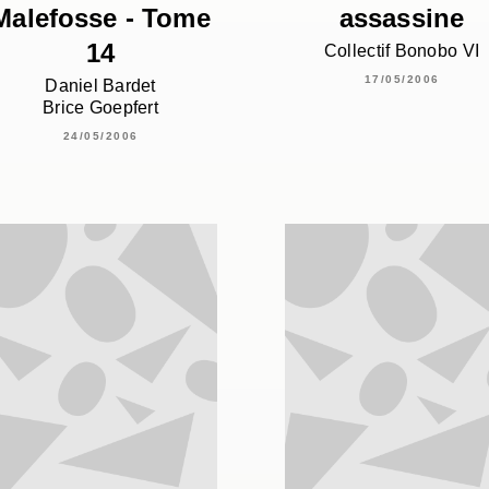
Malefosse - Tome
assassine
14
Collectif Bonobo VI
17/05/2006
Daniel Bardet
Brice Goepfert
24/05/2006