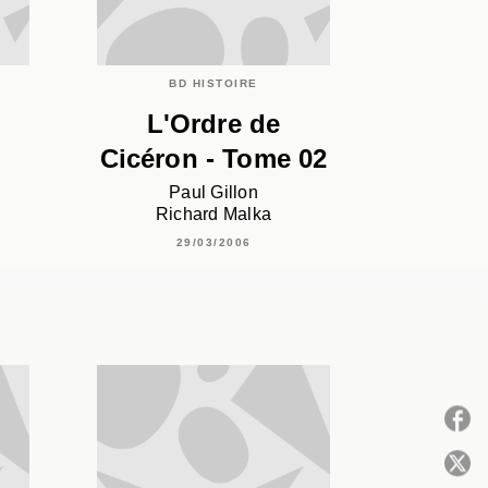
BD HISTOIRE
L'Ordre de
Cicéron - Tome 02
Paul Gillon
Richard Malka
29/03/2006
P