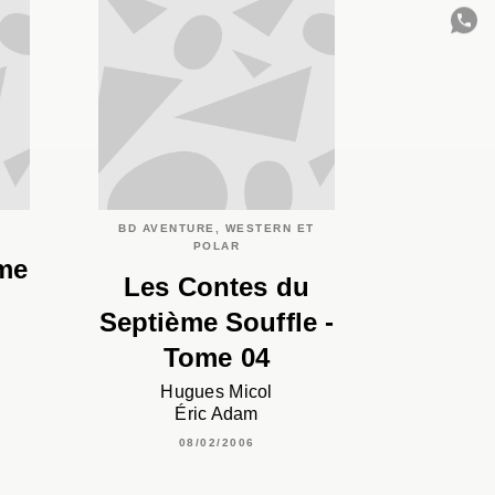
C
BD AVENTURE, WESTERN ET
POLAR
ome
Les Contes du
Septième Souffle -
Tome 04
Hugues Micol
Éric Adam
08/02/2006