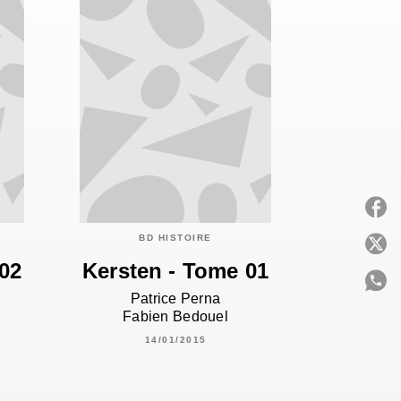
BD HISTOIRE
P
02
Kersten - Tome 01
Patrice Perna
Fabien Bedouel
C
14/01/2015