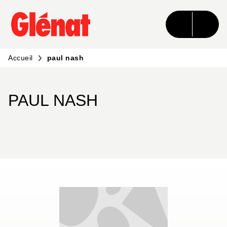
MENU
RECHERCHE
CONTENU
PIED DE PAGE
Accueil
paul nash
PAUL NASH