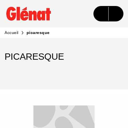
MENU
RECHERCHE
CONTENU
PIED DE PAGE
Accueil
picaresque
PICARESQUE