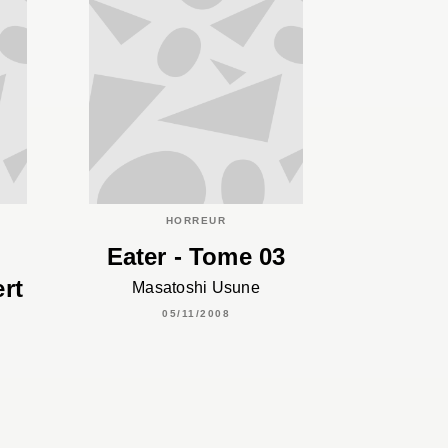
HORREUR
Eater - Tome 03
ert
Masatoshi Usune
05/11/2008