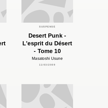
C
SUSPENSE
Desert Punk -
ert
L'esprit du Désert
- Tome 10
Masatoshi Usune
11/03/2009