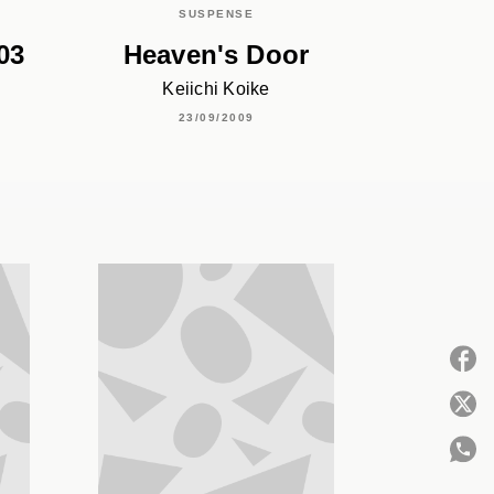
SUSPENSE
03
Heaven's Door
Keiichi Koike
23/09/2009
P