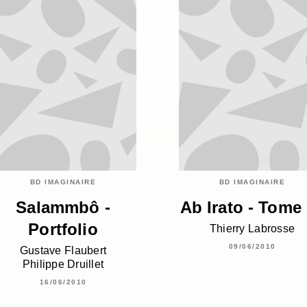
BD IMAGINAIRE
BD IMAGINAIRE
Salammbô -
Ab Irato - Tome
Portfolio
Thierry Labrosse
09/06/2010
Gustave Flaubert
Philippe Druillet
16/06/2010