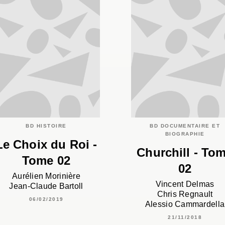
BD HISTOIRE
BD DOCUMENTAIRE ET
BIOGRAPHIE
Le Choix du Roi -
Churchill - To
Tome 02
02
Aurélien Morinière
Vincent Delmas
Jean-Claude Bartoll
Chris Regnault
06/02/2019
Alessio Cammardella
21/11/2018