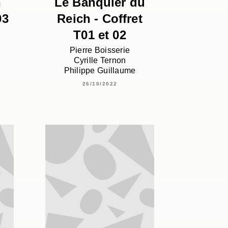
n
Le Banquier du
03
Reich - Coffret
T01 et 02
Pierre Boisserie
Cyrille Ternon
Philippe Guillaume
26/10/2022