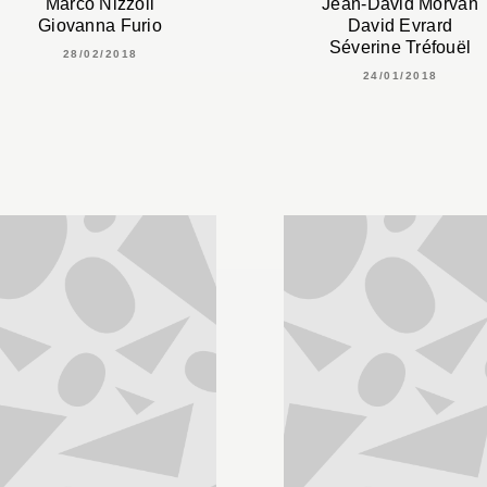
Marco Nizzoli
Jean-David Morvan
Giovanna Furio
David Evrard
Séverine Tréfouël
28/02/2018
24/01/2018