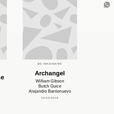
C
BD IMAGINAIRE
Archangel
me
William Gibson
Butch Guice
Alejandro Barrionuevo
04/04/2018