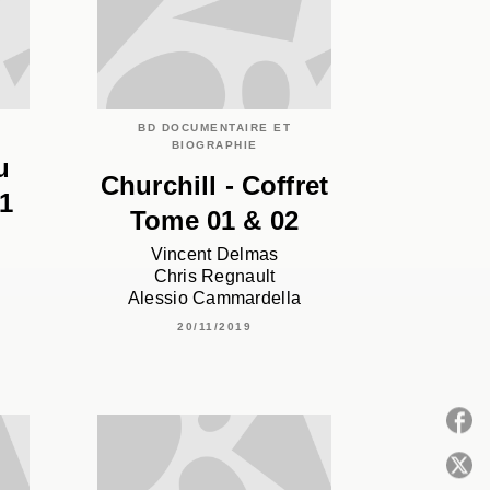
BD DOCUMENTAIRE ET
BIOGRAPHIE
u
Churchill - Coffret
1
Tome 01 & 02
Vincent Delmas
Chris Regnault
Alessio Cammardella
20/11/2019
P