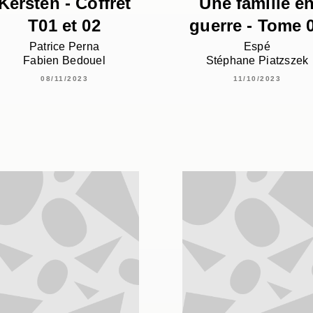
Kersten - Coffret
Une famille e
T01 et 02
guerre - Tome 
Patrice Perna
Espé
Fabien Bedouel
Stéphane Piatzszek
08/11/2023
11/10/2023