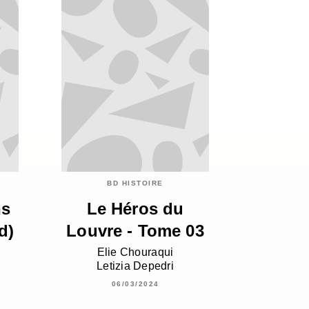
BD HISTOIRE
ns
Le Héros du
d)
Louvre - Tome 03
Elie Chouraqui
Letizia Depedri
06/03/2024