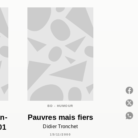
P
BD - HUMOUR
n-
Pauvres mais fiers
01
Didier Tronchet
C
15/11/2000