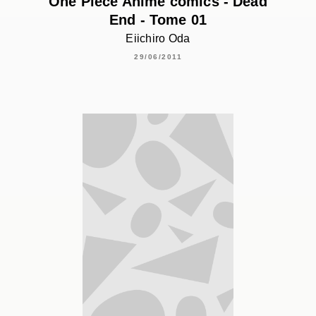
One Piece Anime comics - Dead
End - Tome 01
Eiichiro Oda
29/06/2011