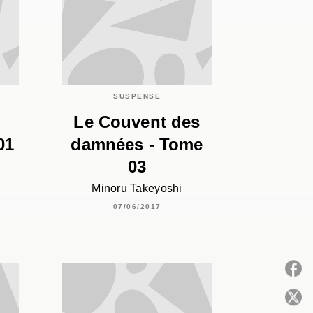
SUSPENSE
Le Couvent des
01
damnées - Tome
03
Minoru Takeyoshi
07/06/2017
P