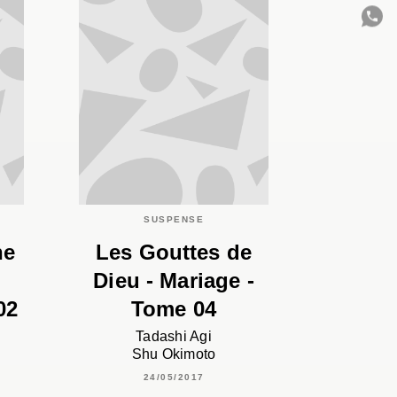
C
SUSPENSE
he
Les Gouttes de
Dieu - Mariage -
02
Tome 04
Tadashi Agi
Shu Okimoto
24/05/2017