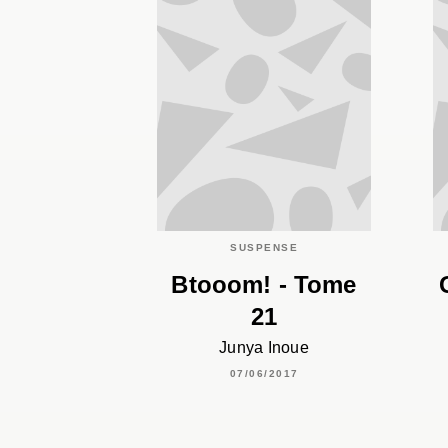
SUSPENSE
Btooom! - Tome
21
Junya Inoue
07/06/2017