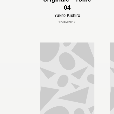
04
Yukito Kishiro
17/05/2017