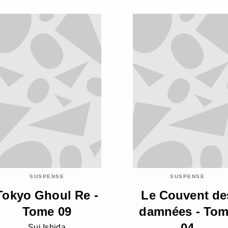
SUSPENSE
SUSPENSE
Tokyo Ghoul Re -
Le Couvent de
Tome 09
damnées - To
04
Sui Ishida