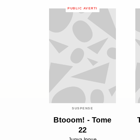
PUBLIC AVERTI
SUSPENSE
Btooom! - Tome
22
Junya Inoue