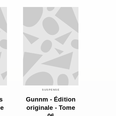
SUSPENSE
s
Gunnm - Édition
me
originale - Tome
06