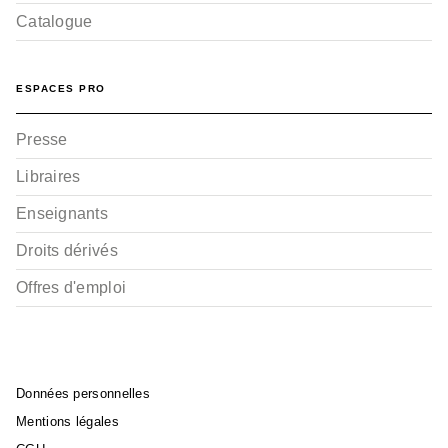
Catalogue
BD JEUNESSE
Amelia Woods - Tome
01
ESPACES PRO
Carole Breteau
Morgane Lafille
22/09/2021
Presse
Libraires
Enseignants
Droits dérivés
Offres d'emploi
Données personnelles
Mentions légales