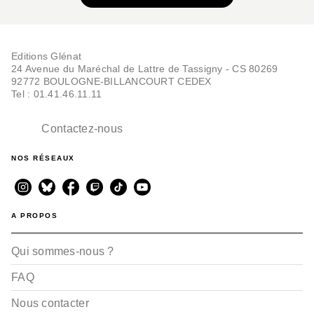
25/09/2024
Editions Glénat
24 Avenue du Maréchal de Lattre de Tassigny - CS 80269
92772 BOULOGNE-BILLANCOURT CEDEX
Tel : 01.41.46.11.11
Contactez-nous
BD JEUNESSE
NOS RÉSEAUX
Amelia Woods - Tome
02
Morgane Lafille
06/09/2023
A PROPOS
Qui sommes-nous ?
FAQ
Nous contacter