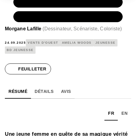
PAPIER
15,50 €
NUMÉRIQUE
8,99 €
Morgane Lafille
(
Dessinateur, Scénariste, Coloriste
)
24.09.2025
VENTS D'OUEST
AMELIA WOODS
JEUNESSE
BD JEUNESSE
FEUILLETER
RÉSUMÉ
DÉTAILS
AVIS
FR
EN
Une jeune femme en quête de sa magique vérité