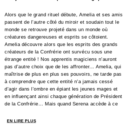
Alors que le grand rituel débute, Amelia et ses amis
passent de l’autre côté du miroir et soudain tout le
monde se retrouve projeté dans un monde où
créatures dangereuses et esprits se côtoient.
Amelia découvre alors que les esprits des grands
créateurs de la Confrérie ont survécu sous une
étrange entité ! Nos apprentis magiciens n’auront
pas d’autre choix que de les affronter... Amelia, qui
maîtrise de plus en plus ses pouvoirs, ne tarde pas
à comprendre que cette entité n’a jamais cessé
d’agir dans l’ombre en épiant les jeunes mages et
en influençant ainsi chaque génération de Président
de la Confrérie… Mais quand Serena accède à ce
poste, les Anciens se sentent vite menacés et
décident de manipuler en secret sa sœur Heme
EN LIRE PLUS
pour qu’elle embrasse la Magie Noire. De cette