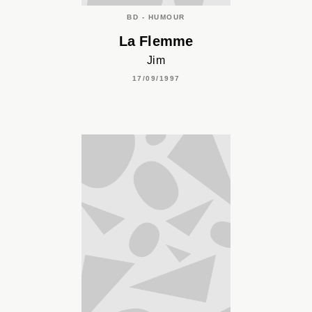
BD - HUMOUR
La Flemme
Jim
17/09/1997