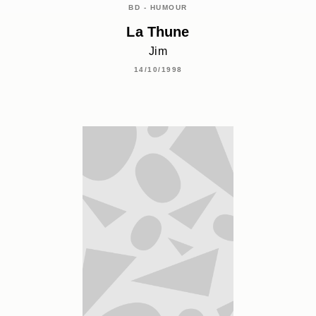
BD - HUMOUR
La Thune
Jim
14/10/1998