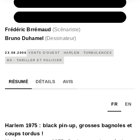
PAPIER
11,50 €
NUMÉRIQUE
6,99 €
Frédéric Brrémaud
(
Scénariste
)
Bruno Duhamel
(
Dessinateur
)
23.08.2006
VENTS D'OUEST
HARLEM
TURBULENCES
BD - THRILLER ET POLICIER
RÉSUMÉ
DÉTAILS
AVIS
FR
EN
Harlem 1975 : black pin-up, grosses bagnoles et
coups tordus !