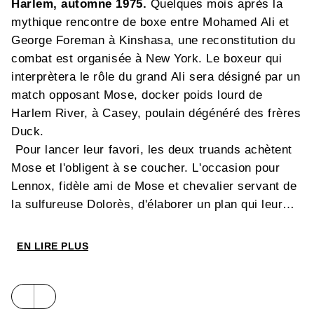
Harlem, automne 1975.
Quelques mois après la
mythique rencontre de boxe entre Mohamed Ali et
George Foreman à Kinshasa, une reconstitution du
combat est organisée à New York. Le boxeur qui
interprètera le rôle du grand Ali sera désigné par un
match opposant Mose, docker poids lourd de
Harlem River, à Casey, poulain dégénéré des frères
Duck.
Pour lancer leur favori, les deux truands achètent
Mose et l'obligent à se coucher. L'occasion pour
Lennox, fidèle ami de Mose et chevalier servant de
la sulfureuse Dolorès, d'élaborer un plan qui leur
permettra à tous trois de se mettre à l'abris des
mauvais coups
EN LIRE PLUS
Sauf qu'avec le vieux Judicaël, la voisine du
dessous, les frères Duck et la police de New York,
c'est le quartier tout entier qui semble se dresser
contre eux !