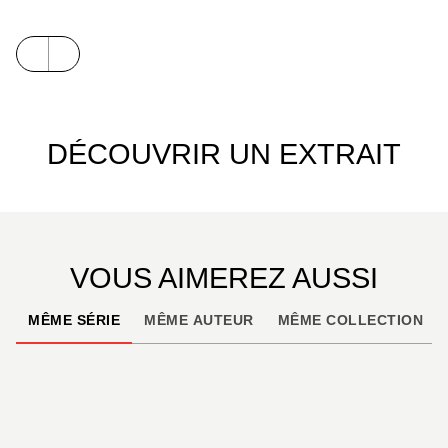
inextricable ?
Kiss & Ice
mélange avec punch et charme la vie
quotidienne du collège, ses amitiés et ses coups de
cœur, avec l'irrésistible passion de Kira, le
patinage.
DÉCOUVRIR UN EXTRAIT
VOUS AIMEREZ AUSSI
MÊME SÉRIE
MÊME AUTEUR
MÊME COLLECTION