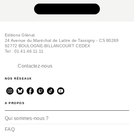
VOIR TOUTE LA SÉRIE
Editions Glénat
24 Avenue du Maréchal de Lattre de Tassigny - CS 80269
BD JEUNESSE
92772 BOULOGNE-BILLANCOURT CEDEX
Kiss & Ice - Tome 01
Tel : 01.41.46.11.11
Claudia Forcelloni
Marco Forcelloni
08/06/2011
Contactez-nous
NOS RÉSEAUX
A PROPOS
Qui sommes-nous ?
FAQ