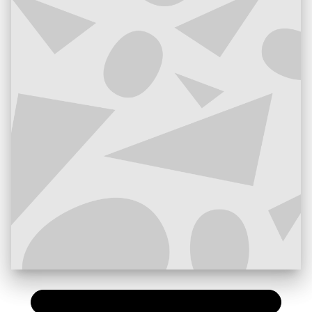
PAPIER
11,50 €