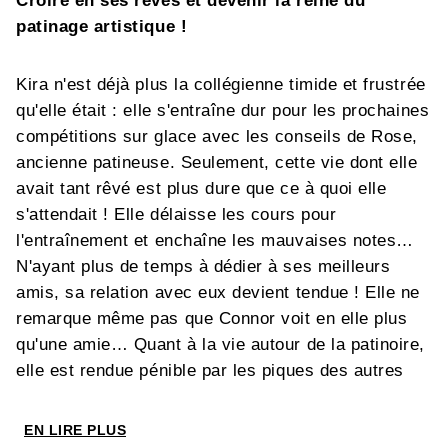
Croire en ses rêves et devenir la reine du
patinage artistique !
Kira n'est déjà plus la collégienne timide et frustrée
qu'elle était : elle s'entraîne dur pour les prochaines
compétitions sur glace avec les conseils de Rose,
ancienne patineuse. Seulement, cette vie dont elle
avait tant rêvé est plus dure que ce à quoi elle
s'attendait ! Elle délaisse les cours pour
l'entraînement et enchaîne les mauvaises notes…
N'ayant plus de temps à dédier à ses meilleurs
amis, sa relation avec eux devient tendue ! Elle ne
remarque même pas que Connor voit en elle plus
qu'une amie… Quant à la vie autour de la patinoire,
elle est rendue pénible par les piques des autres
patineuses menées par Zoé. Combien de temps
Kira va-t-elle pouvoir tenir dans cette situation
EN LIRE PLUS