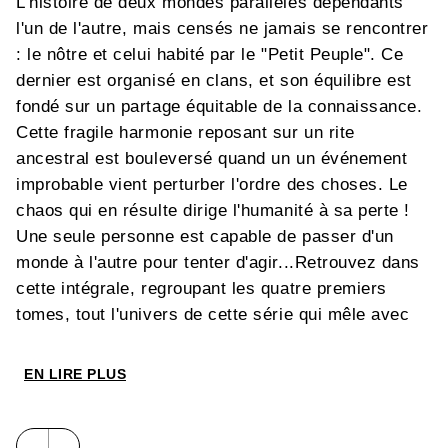
L'histoire de deux mondes parallèles dépendants
l'un de l'autre, mais censés ne jamais se rencontrer
: le nôtre et celui habité par le "Petit Peuple". Ce
dernier est organisé en clans, et son équilibre est
fondé sur un partage équitable de la connaissance.
Cette fragile harmonie reposant sur un rite
ancestral est bouleversé quand un un événement
improbable vient perturber l'ordre des choses. Le
chaos qui en résulte dirige l'humanité à sa perte !
Une seule personne est capable de passer d'un
monde à l'autre pour tenter d'agir...Retrouvez dans
cette intégrale, regroupant les quatre premiers
tomes, tout l'univers de cette série qui mêle avec
virtuosité, le fantastique et le récit post-
apocalyptique. Ce magnifique ouvrage, augmenté
EN LIRE PLUS
de contenus additionnels de choix (croquis,
recherches, illustrations), sera l'occasion de
redécouvrir cette ambitieuse fable écologique