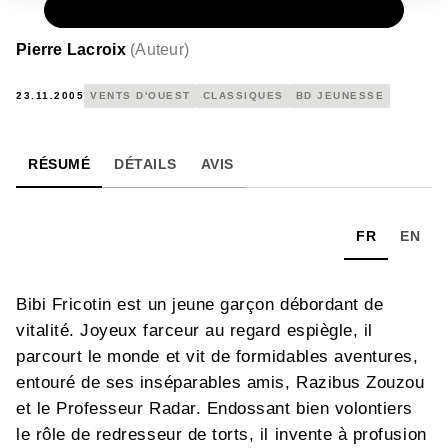
PAPIER
32,00 €
Pierre Lacroix
(
Auteur
)
23.11.2005
VENTS D'OUEST
CLASSIQUES
BD JEUNESSE
RÉSUMÉ
DÉTAILS
AVIS
FR
EN
Bibi Fricotin est un jeune garçon débordant de
vitalité. Joyeux farceur au regard espiègle, il
parcourt le monde et vit de formidables aventures,
entouré de ses inséparables amis, Razibus Zouzou
et le Professeur Radar. Endossant bien volontiers
le rôle de redresseur de torts, il invente à profusion