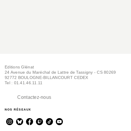
BD TOUT-PUBLIC ET PATRIMONIALE
Aggie - Tome 09
Pierre Lacroix
12/01/2000
Editions Glénat
24 Avenue du Maréchal de Lattre de Tassigny - CS 80269
92772 BOULOGNE-BILLANCOURT CEDEX
Tel : 01.41.46.11.11
BD JEUNESSE
Contactez-nous
Bibi Fricotin
Pierre Lacroix
22/09/1993
NOS RÉSEAUX