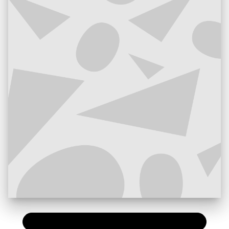
PAPIER
11,50 €