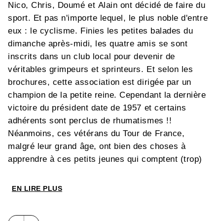
Nico, Chris, Doumé et Alain ont décidé de faire du
sport. Et pas n'importe lequel, le plus noble d'entre
eux : le cyclisme. Finies les petites balades du
dimanche après-midi, les quatre amis se sont
inscrits dans un club local pour devenir de
véritables grimpeurs et sprinteurs. Et selon les
brochures, cette association est dirigée par un
champion de la petite reine. Cependant la dernière
victoire du président date de 1957 et certains
adhérents sont perclus de rhumatismes !!
Néanmoins, ces vétérans du Tour de France,
malgré leur grand âge, ont bien des choses à
apprendre à ces petits jeunes qui comptent (trop)
sur les performances de leur matériel. Ainsi, de
pelotons en balades bucoliques, de crevaisons en
EN LIRE PLUS
échappées, la fine équipe, bientôt rejointe par
Candice, va faire de gros progrès.