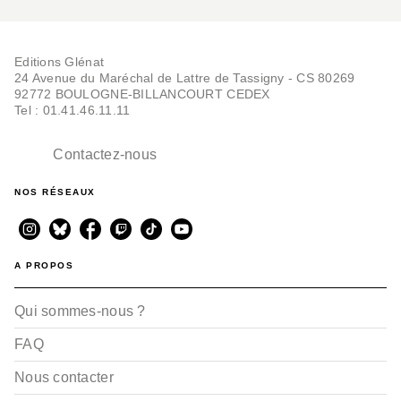
Editions Glénat
24 Avenue du Maréchal de Lattre de Tassigny - CS 80269
BD - HUMOUR
92772 BOULOGNE-BILLANCOURT CEDEX
Les Cyclistes - Tome 03
Tel : 01.41.46.11.11
Laurent Panetier
Cédric Ghorbani
06/06/2007
Contactez-nous
NOS RÉSEAUX
A PROPOS
Qui sommes-nous ?
FAQ
Nous contacter