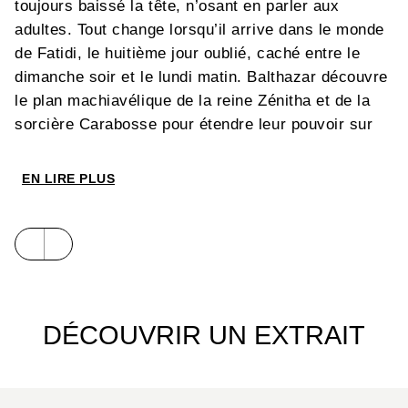
toujours baissé la tête, n’osant en parler aux
adultes. Tout change lorsqu’il arrive dans le monde
de Fatidi, le huitième jour oublié, caché entre le
dimanche soir et le lundi matin. Balthazar découvre
le plan machiavélique de la reine Zénitha et de la
sorcière Carabosse pour étendre leur pouvoir sur
les sept autres jours du calendrier. La reine a
capturé Cœur-Flambant, la plus puissante des
EN LIRE PLUS
dernières licornes afin d’ouvrir un passage entre
Fatidi et le Monde Extérieur… À moins que
Balthazar ne trouve en lui le courage d’approcher
Cœur-Flambant et de rejoindre une nouvelle Table
Ronde, constituée non pas de chevaliers mais de
licorniers : la dernière chance de sauver le monde
DÉCOUVRIR UN EXTRAIT
de Fatidi… et le nôtre.
Apprivoisez votre licorne et sauvez le huitième jour
oublié ! Une saga magique en 4 tomes : 4 licornes