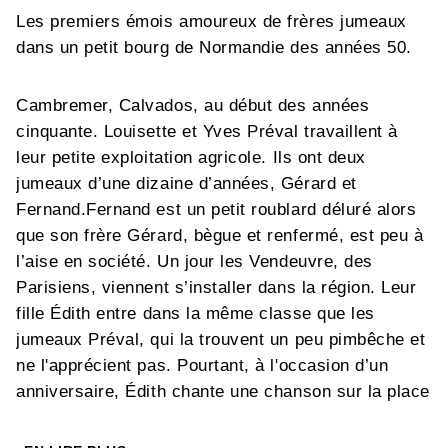
Les premiers émois amoureux de frères jumeaux
dans un petit bourg de Normandie des années 50.
Cambremer, Calvados, au début des années
cinquante. Louisette et Yves Préval travaillent à
leur petite exploitation agricole. Ils ont deux
jumeaux d’une dizaine d’années, Gérard et
Fernand.Fernand est un petit roublard déluré alors
que son frère Gérard, bègue et renfermé, est peu à
l’aise en société. Un jour les Vendeuvre, des
Parisiens, viennent s’installer dans la région. Leur
fille Édith entre dans la même classe que les
jumeaux Préval, qui la trouvent un peu pimbêche et
ne l'apprécient pas. Pourtant, à l'occasion d’un
anniversaire, Édith chante une chanson sur la place
du village. C’est le coup de foudre pour Gérard,
ébloui. Dès cet instant, toutes ses pensées