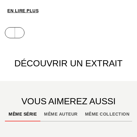
Ruffieux dans une série très fraiche sur l’amitié,
l’amour et la jeunesse.
EN LIRE PLUS
DÉCOUVRIR UN EXTRAIT
VOUS AIMEREZ AUSSI
MÊME SÉRIE
MÊME AUTEUR
MÊME COLLECTION