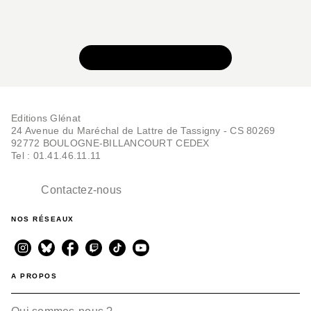
BD JEUNESSE
Ma vie selon moi -
Tome 03
VOIR TOUTE LA SÉRIE
Véronique Grisseaux
Sophie Ruffieux
10/04/2019
Editions Glénat
24 Avenue du Maréchal de Lattre de Tassigny - CS 80269
92772 BOULOGNE-BILLANCOURT CEDEX
Tel : 01.41.46.11.11
Contactez-nous
NOS RÉSEAUX
BD JEUNESSE
Ma vie selon moi -
Tome 02
Véronique Grisseaux
Sophie Ruffieux
A PROPOS
07/02/2018