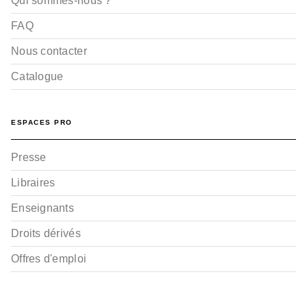
Qui sommes-nous ?
FAQ
Nous contacter
Catalogue
BD JEUNESSE
ESPACES PRO
Ma vie selon moi -
Tome 01
Véronique Grisseaux
Presse
Sophie Ruffieux
07/06/2017
Libraires
Enseignants
Droits dérivés
Offres d'emploi