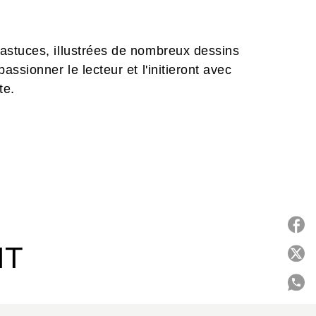
astuces, illustrées de nombreux dessins
ssionner le lecteur et l'initieront avec
te.
IT
P
C