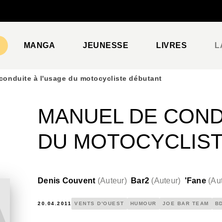
PIED DE PAGE
MANGA
JEUNESSE
LIVRES
L
conduite à l'usage du motocycliste débutant
MANUEL DE COND
DU MOTOCYCLIS
Denis Couvent
(
Auteur
)
Bar2
(
Auteur
)
'Fane
(
Au
20.04.2011
VENTS D'OUEST
HUMOUR
JOE BAR TEAM
B