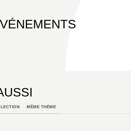
pas pensé à faire de la BD avant lui? !
Enfin, Claude Serre ne disait-il pas de l'oeu
simple, on dirait du Proust ! Mais en mieux 
ÉVÉNEMENTS
AUSSI
LECTION
MÊME THÈME