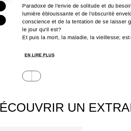
Paradoxe de l'envie de solitude et du besoin
€
lumière éblouissante et de l'obscurité envel
conscience et de la tentation de se laisser 
le jour qu'il est?
Et puis la mort, la maladie, la vieillesse; 
ou un passage?
Notre héros déglingué est taraudé par ces qu
EN LIRE PLUS
pris l'habitude de discuter avec l'âme chev
ses congénères?
À la manière des cobayes de laboratoire, ob
survivent et meurent les rats de Ptiluc, vo
beaucoup sur vous-même !
ÉCOUVRIR UN EXTRA
Dans un univers sombre forcément propice 
somptueuses où l'abstraction côtoie la déc
miroir déconcertant sur notre humanité. He