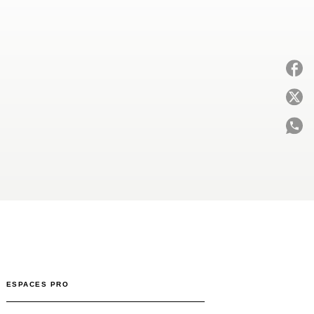
P
C
ESPACES PRO