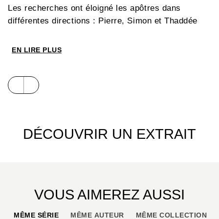
Les recherches ont éloigné les apôtres dans
différentes directions : Pierre, Simon et Thaddée
dans le camp de Judas le Galiléen, Matthieu et
Thomas au palais de Pilate, les deux Jacques dans
EN LIRE PLUS
un commissariat... Ils ignorent encore que les
Romains sont arrivés à une conclusion somme
toute logique : qui aurait pu mieux voler le corps du
Christ que ceux qui se sont vantés à l’envi...
d’avoir mangé son corps ?
DÉCOUVRIR UN EXTRAIT
VOUS AIMEREZ AUSSI
MÊME SÉRIE
MÊME AUTEUR
MÊME COLLECTION