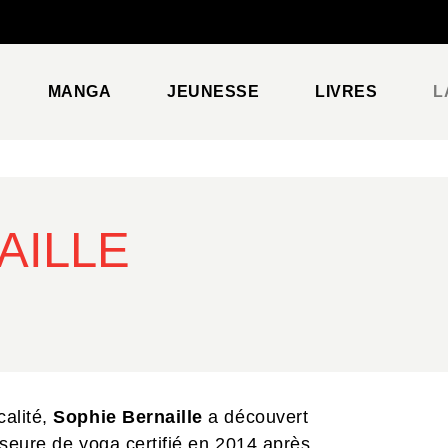
PIED DE PAGE
MANGA
JEUNESSE
LIVRES
L
AILLE
calité,
Sophie Bernaille
a découvert
esseure de yoga certifié en 2014 après