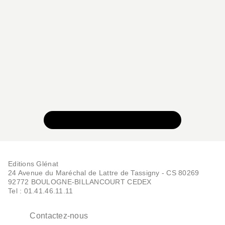
VOIR TOUTE LA COLLECTION
Editions Glénat
24 Avenue du Maréchal de Lattre de Tassigny - CS 80269
92772 BOULOGNE-BILLANCOURT CEDEX
Tel : 01.41.46.11.11
Contactez-nous