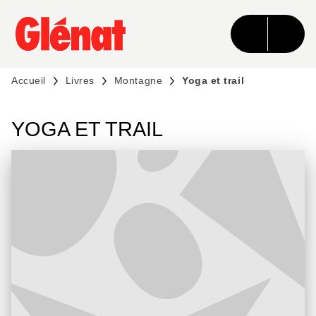
MENU
RECHERCHE
CONTENU
PIED DE PAGE
Accueil
Livres
Montagne
Yoga et trail
YOGA ET TRAIL