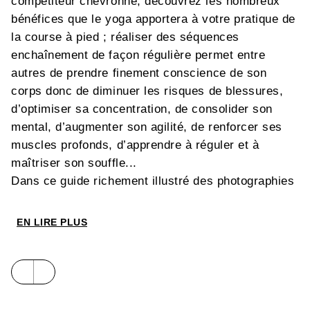
compétiteur chevronné, découvrez les nombreux
bénéfices que le yoga apportera à votre pratique de
la course à pied ; réaliser des séquences
enchaînement de façon régulière permet entre
autres de prendre finement conscience de son
corps donc de diminuer les risques de blessures,
d’optimiser sa concentration, de consolider son
mental, d’augmenter son agilité, de renforcer ses
muscles profonds, d’apprendre à réguler et à
maîtriser son souffle...
Dans ce guide richement illustré des photographies
d’Eva Bigeard et construit en trois parties, Sophie
Bernaille partage astucieusement ses
EN LIRE PLUS
connaissances de professeure de yoga certifié et
de traileuse. Principes de respiration, postures
spécifiques (de renforcement des différents
groupes musculaires, d’équilibre, d’étirement),
séquences d’enchaînement (pour s’échauffer, pour