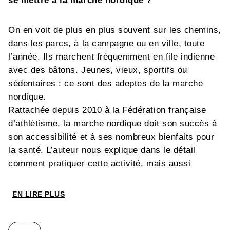
se mettre à la marche nordique ?
On en voit de plus en plus souvent sur les chemins,
dans les parcs, à la campagne ou en ville, toute
l’année. Ils marchent fréquemment en file indienne
avec des bâtons. Jeunes, vieux, sportifs ou
sédentaires : ce sont des adeptes de la marche
nordique.
Rattachée depuis 2010 à la Fédération française
d’athlétisme, la marche nordique doit son succès à
son accessibilité et à ses nombreux bienfaits pour
la santé. L’auteur nous explique dans le détail
comment pratiquer cette activité, mais aussi
comment et pourquoi la marche nordique est
bénéfique pour le corps et pour l’esprit !
EN LIRE PLUS