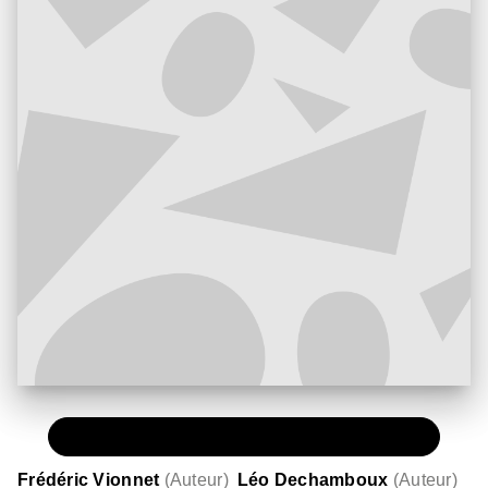
PAPIER
19,95 €
Frédéric Vionnet
(
Auteur
)
Léo Dechamboux
(
Auteur
)