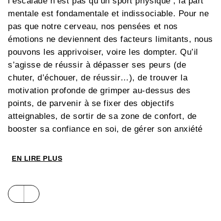
l’escalade n’est pas qu’un sport physique ; la part
mentale est fondamentale et indissociable. Pour ne
pas que notre cerveau, nos pensées et nos
émotions ne deviennent des facteurs limitants, nous
pouvons les apprivoiser, voire les dompter. Qu’il
s’agisse de réussir à dépasser ses peurs (de
chuter, d’échouer, de réussir…), de trouver la
motivation profonde de grimper au-dessus des
points, de parvenir à se fixer des objectifs
atteignables, de sortir de sa zone de confort, de
booster sa confiance en soi, de gérer son anxiété
pré-performance, ou encore de mémoriser une voie,
l’escalade réclame assurément une forme
EN LIRE PLUS
d’engagement psychologique.
Outils concrets, exercices pratiques de
visualisation, de concentration, de gestion des
émotions, routines à mettre en place, les auteurs
spécialistes du sujet, Léo Dechamboux et Frédéric