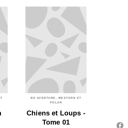
ET
BD AVENTURE, WESTERN ET
POLAR
n
Chiens et Loups -
Tome 01