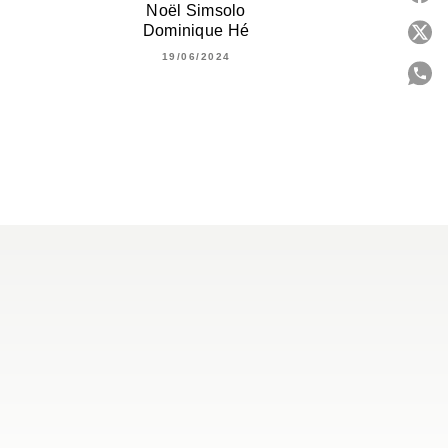
Noël Simsolo
Dominique Hé
P
19/06/2024
C