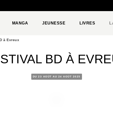
PIED DE PAGE
MANGA
JEUNESSE
LIVRES
L
BD à Evreux
STIVAL BD À EVR
DU 23 AOÛT AU 24 AOÛT 2025