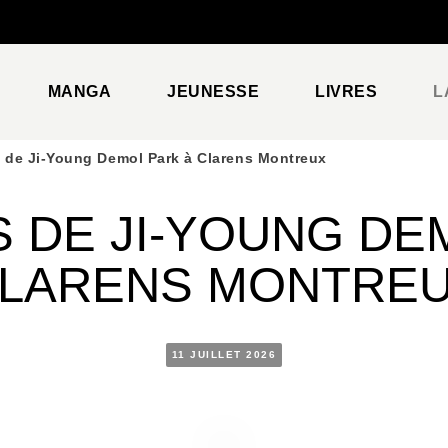
PIED DE PAGE
MANGA
JEUNESSE
LIVRES
L
 de Ji-Young Demol Park à Clarens Montreux
 DE JI-YOUNG DE
LARENS MONTRE
11 JUILLET 2026