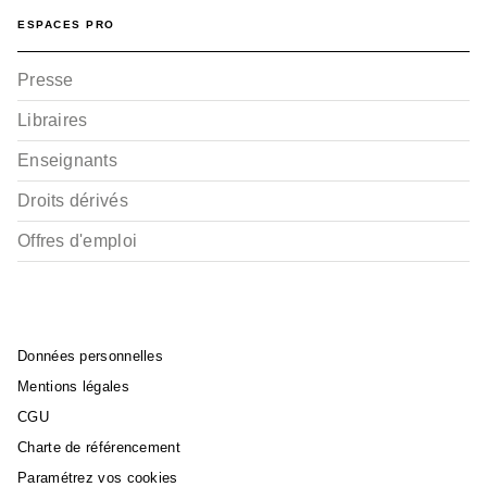
BD IMAGINAIRE
ESPACES PRO
Ana et l'Entremonde -
Tome 01
Marc Dubuisson
Presse
Cy
21/09/2022
Libraires
Enseignants
Droits dérivés
Offres d'emploi
Données personnelles
Mentions légales
CGU
Charte de référencement
Paramétrez vos cookies