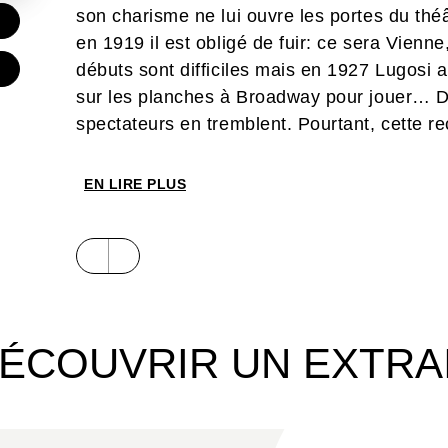
son charisme ne lui ouvre les portes du th
€
en 1919 il est obligé de fuir: ce sera Vienne,
débuts sont difficiles mais en 1927 Lugosi 
€
sur les planches à Broadway pour jouer… Dra
spectateurs en tremblent. Pourtant, cette r
vampirise. C’est peut-être pour cela qu’il r
créature…
Frankenstein
. Erreur, le film es
EN LIRE PLUS
d’épouvante, comme Dracula à son cercuei
drogue et en est réduit à tourner en fin de
comme le plus mauvais cinéaste de l’Histoir
sera d’aucun secours même si sa dernière 
en 1956. Après cinq mariages et plus de 110
acteur phare de l’âge d’or Hollywoodien et 
ÉCOUVRIR UN EXTRA
du cinéma d’horreur. Enterré avec sa cape 
e
dans la légende du 7
art. Immortel à l’image
rumeurs liées encore et toujours, à son pe