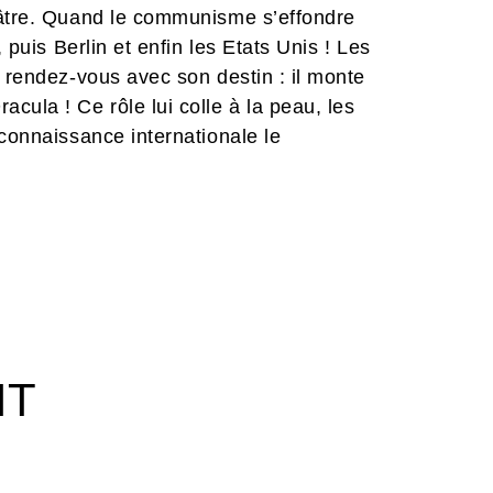
éâtre. Quand le communisme s’effondre
 puis Berlin et enfin les Etats Unis ! Les
a rendez-vous avec son destin : il monte
cula ! Ce rôle lui colle à la peau, les
econnaissance internationale le
efusera de jouer encore une fois une
t un triomphe. Cantonné aux rôles
l, Lugosi sombre doucement dans la
 carrière avec Ed Wood, considéré
e ! Sa vie sentimentale complexe ne lui
épouse l’accompagnera jusqu’à sa mort
 films à son actif, Bela Lugosi reste un
l’une des figures les plus emblématiques
IT
noire doublée de rouge, Lugosi entre
 de Dracula, il sera à l’origine de folles
rsonnage mythique.