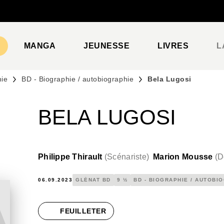
PIED DE PAGE
MANGA
JEUNESSE
LIVRES
L
hie
BD - Biographie / autobiographie
Bela Lugosi
BELA LUGOSI
Philippe Thirault
(
Scénariste
)
Marion Mousse
(
D
06.09.2023
GLÉNAT BD
9 ½
BD - BIOGRAPHIE / AUTOBI
FEUILLETER