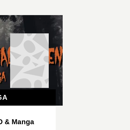
GA
BD & Manga