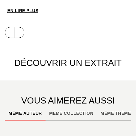
autre facette de l’un des plus grands auteurs
français : Rimbaud, l’explorateur maudit. Celui
EN LIRE PLUS
dont, toute sa vie durant, le goût du voyage
accompagnera une œuvre tourmentée et
flamboyante.
DÉCOUVRIR UN EXTRAIT
VOUS AIMEREZ AUSSI
MÊME AUTEUR
MÊME COLLECTION
MÊME THÈME