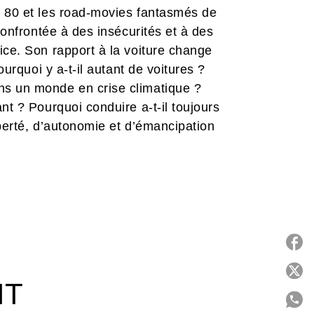
s 80 et les road-movies fantasmés de
confrontée à des insécurités et à des
ice. Son rapport à la voiture change
ourquoi y a-t-il autant de voitures ?
ns un monde en crise climatique ?
nt ? Pourquoi conduire a-t-il toujours
iberté, d’autonomie et d’émancipation
’ordre dans tout ça, elle prend la
essine un voyage à la fois amusant et
contradictions et sa voiture, jusqu’à ce
ions sont toxiques, même avec un
P
IT