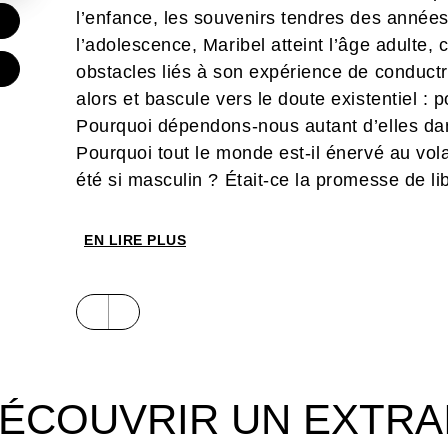
l’enfance, les souvenirs tendres des année
€
l’adolescence, Maribel atteint l’âge adulte, 
€
obstacles liés à son expérience de conductr
alors et bascule vers le doute existentiel : p
Pourquoi dépendons-nous autant d’elles da
Pourquoi tout le monde est-il énervé au vola
été si masculin ? Était-ce la promesse de l
qu’on nous avait vendue ? Pour remettre de l
route, défiant son anxiété à conduire. Se d
EN LIRE PLUS
introspectif, où elle affronte ses peurs, ses 
qu’une évidence s’impose : certaines relat
véhicule.
ÉCOUVRIR UN EXTRA