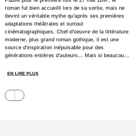
Publié pour le première fois le 27 mai 1897, le
roman fut bien accueilli lors de sa sortie, mais ne
devint un véritable mythe qu'après ses premières
adaptations théâtrales et surtout
cinématographiques. Chef-d'oeuvre de la littérature
moderne, plus grand roman gothique, il est une
source d'inspiration inépuisable pour des
générations entières d'auteurs... Mais si beaucoup
l'ont adapté, peu l'ont respecté à la lettre, le
transformant au gré des envies ou des impératifs
EN LIRE PLUS
commerciaux.
Hippolyte
réalise, en deux volumes et pour la
collection Carrément BD, une adaptation très fidèle
en revenant à l'unique source : le roman de Stoker.
Ce dernier se voit illustré comme il ne l'a jamais
été, puisqu'Hippolyte utilise la technique de la carte
à gratter, consistant, à partir d'une feuille noire, à
en faire apparaître par grattage des espaces