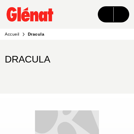
MENU
RECHERCHE
CONTENU
PIED DE PAGE
Accueil
Dracula
DRACULA