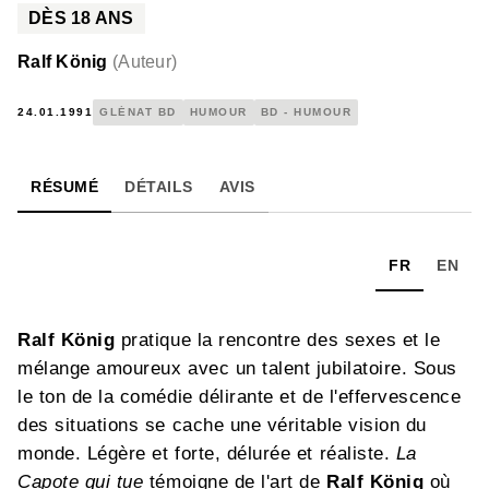
DÈS
18
ANS
Ralf König
(
Auteur
)
24.01.1991
GLÉNAT BD
HUMOUR
BD - HUMOUR
RÉSUMÉ
DÉTAILS
AVIS
FR
EN
Ralf König
pratique la rencontre des sexes et le
mélange amoureux avec un talent jubilatoire. Sous
le ton de la comédie délirante et de l'effervescence
des situations se cache une véritable vision du
monde. Légère et forte, délurée et réaliste.
La
Capote qui tue
témoigne de l'art de
Ralf König
où