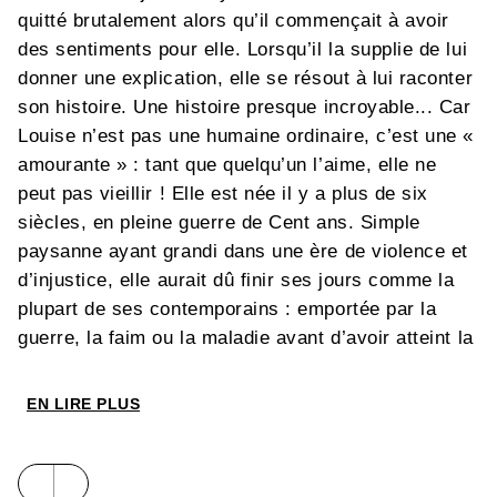
quitté brutalement alors qu’il commençait à avoir
des sentiments pour elle. Lorsqu’il la supplie de lui
donner une explication, elle se résout à lui raconter
son histoire. Une histoire presque incroyable... Car
Louise n’est pas une humaine ordinaire, c’est une «
amourante » : tant que quelqu’un l’aime, elle ne
peut pas vieillir ! Elle est née il y a plus de six
siècles, en pleine guerre de Cent ans. Simple
paysanne ayant grandi dans une ère de violence et
d’injustice, elle aurait dû finir ses jours comme la
plupart de ses contemporains : emportée par la
guerre, la faim ou la maladie avant d’avoir atteint la
quarantaine. Mais sa rencontre avec Dame Eleanor,
une mystérieuse et séduisante voyageuse vieille
EN LIRE PLUS
d’un millier d’années, va lui apporter la révélation
de son pouvoir et de sa terrible contrepartie...
Avec un trait affirmé et une narration tout en