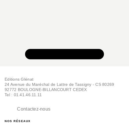
VOIR TOUTE LA COLLECTION
Editions Glénat
24 Avenue du Maréchal de Lattre de Tassigny - CS 80269
92772 BOULOGNE-BILLANCOURT CEDEX
Tel : 01.41.46.11.11
Contactez-nous
NOS RÉSEAUX