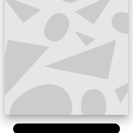
PAPIER
11,50 €