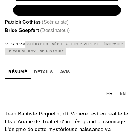
NUMÉRIQUE
6,99 €
Patrick Cothias
(
Scénariste
)
Brice Goepfert
(
Dessinateur
)
01.07.1996
GLÉNAT BD
VÉCU
>
LES 7 VIES DE L'ÉPERVIER
LE FOU DU ROY
BD HISTOIRE
RÉSUMÉ
DÉTAILS
AVIS
FR
EN
Jean Baptiste Poquelin, dit Molière, est en réalité le
fils d'Ariane de Troïl et d'un très grand personnage.
L'énigme de cette mystérieuse naissance va