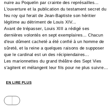
nuire au Poquelin par crainte des représailles...
L'ouverture et la publication du testament secret du
feu roy qui ferait de Jean-Baptiste son héritier
légitime au détriment de Louis XIV...
Avant de trépasser, Louis XIII a rédigé ses
dernières volontés en sept exemplaires... Chacun
d'eux dûment cacheté a été confié à un homme de
sûreté, et la reine a quelques raisons de supposer
que le cardinal est un des récipiendaires...
Les marionnettes du grand théâtre des Sept Vies
s'agitent et mélangent leur fils pour ne plus suivre
qu'un seul mouvement : celui de l'imagination
extraordinaire de
Patrick Cothias
. Un opéra de
EN LIRE PLUS
papier dont
Brice Goepfert
assure la mise en
scène, les costumes et les décors avec beaucoup
de talent. C'est le dernier volume du
Fou du Roy
,
série qui s'achève en beauté avant la conclusion