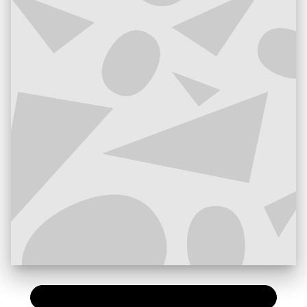
PAPIER
11,50 €