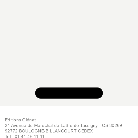
VOIR TOUTE LA SÉRIE
Editions Glénat
24 Avenue du Maréchal de Lattre de Tassigny - CS 80269
92772 BOULOGNE-BILLANCOURT CEDEX
Tel : 01.41.46.11.11