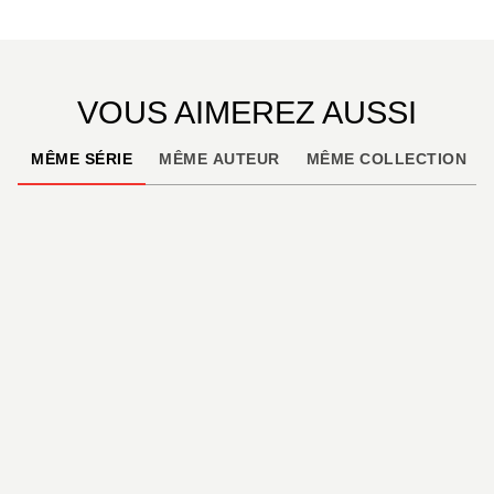
des
Sept Vies de l'Épervier
. La fin d'une des
entreprises narratives les plus ambitieuses de la
bande dessinée.
VOUS AIMEREZ AUSSI
MÊME SÉRIE
MÊME AUTEUR
MÊME COLLECTION