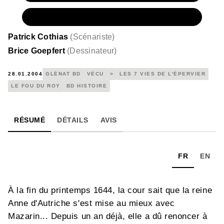
NUMÉRIQUE
6,99 €
Patrick Cothias
(
Scénariste
)
Brice Goepfert
(
Dessinateur
)
28.01.2004
GLÉNAT BD
VÉCU
>
LES 7 VIES DE L'ÉPERVIER
LE FOU DU ROY
BD HISTOIRE
RÉSUMÉ
DÉTAILS
AVIS
FR
EN
À la fin du printemps 1644, la cour sait que la reine
Anne d'Autriche s'est mise au mieux avec
Mazarin... Depuis un an déjà, elle a dû renoncer à