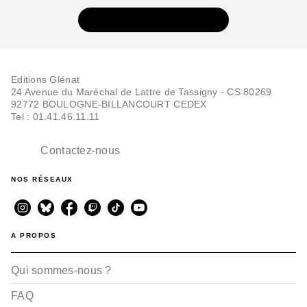
VOIR TOUTE LA SÉRIE
Editions Glénat
24 Avenue du Maréchal de Lattre de Tassigny - CS 80269
92772 BOULOGNE-BILLANCOURT CEDEX
Tel : 01.41.46.11.11
BD HISTOIRE
Les Damnés de l'or
Contactez-nous
brun - Tome 02
Didier Alcante
Fabien Rodhain
Francis Vallès
NOS RÉSEAUX
10/01/2024
A PROPOS
Qui sommes-nous ?
FAQ