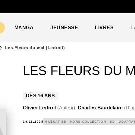
PIED DE PAGE
MANGA
JEUNESSE
LIVRES
L
Les Fleurs du mal (Ledroit)
LES FLEURS DU M
DÈS
16
ANS
Olivier Ledroit
(
Auteur
)
Charles Baudelaire
(
D'ap
19.11.2025
GLÉNAT BD
HORS COLLECTION
BD - ADAPTA