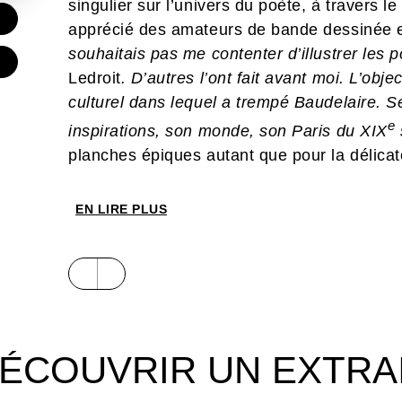
singulier sur l’univers du poète, à travers l
€
apprécié des amateurs de bande dessinée et
souhaitais pas me contenter d’illustrer les
€
Ledroit
. D’autres l’ont fait avant moi. L’obje
culturel dans lequel a trempé Baudelaire. S
e
inspirations, son monde, son Paris du XIX
planches épiques autant que pour la délicate
ses formes et de ses compositions, retrouv
toute la puissance de son trait. Les femmes
EN LIRE PLUS
parisiens, les chats, les têtes de mort et l
psychotropes. Tantôt éclatant de couleurs, 
corps féminins, c’est un voyage esthétique 
e
XIX
siècle que nous propose Olivier Ledro
format à l’italienne.
ÉCOUVRIR UN EXTRA