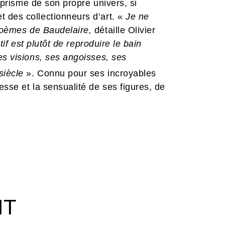
e prisme de son propre univers, si
 des collectionneurs d’art. «
Je ne
 poèmes de Baudelaire,
détaille Olivier
ctif est plutôt de reproduire le bain
es visions, ses angoisses, ses
siècle
». Connu pour ses incroyables
sse et la sensualité de ses figures, de
ez dans les pages de ce bel ouvrage
 splendides côtoient ici les monuments
es fantasmes tirés de substances
tantôt mélancolique ou célébrant les
inédit au plus près du poète maudit du
it dans ce superbe ouvrage en grand
IT