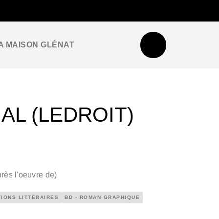
NEWSLETTER
ESPACE PRO / PRESSE
A MAISON GLÉNAT
AL (LEDROIT)
rès l'oeuvre de
)
TIONS LITTÉRAIRES
BD - ROMAN GRAPHIQUE