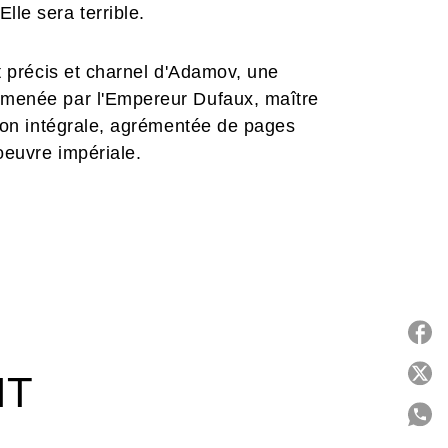
lle sera terrible.
it précis et charnel d'Adamov, une
, menée par l'Empereur Dufaux, maître
ition intégrale, agrémentée de pages
oeuvre impériale.
P
IT