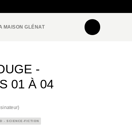
NEWSLETTER
ESPACE PRO / PRESSE
A MAISON GLÉNAT
OUGE -
 01 À 04
sinateur
)
D - SCIENCE-FICTION