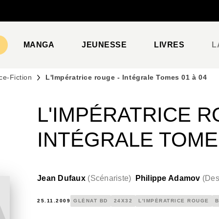
PIED DE PAGE
MANGA
JEUNESSE
LIVRES
L
ce-Fiction
L'Impératrice rouge - Intégrale Tomes 01 à 04
L'IMPÉRATRICE R
INTÉGRALE TOMES
Jean Dufaux
(
Scénariste
)
Philippe Adamov
(
Des
25.11.2009
GLÉNAT BD
24X32
L'IMPÉRATRICE ROUGE
B