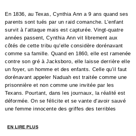
En 1836, au Texas, Cynthia Ann a 9 ans quand ses
parents sont tués par un raid comanche. L’enfant
survit à l’attaque mais est capturée. Vingt-quatre
années passent, Cynthia Ann vit librement aux
côtés de cette tribu qu’elle considère dorénavant
comme sa famille. Quand en 1860, elle est ramenée
contre son gré à Jacksboro, elle laisse derrière elle
un foyer, un homme et des enfants. Celle qu’il faut
dorénavant appeler Naduah est traitée comme une
prisonnière et non comme une invitée par les
Texans. Pourtant, dans les journaux, la réalité est
déformée. On se félicite et se vante d’avoir sauvé
une femme innocente des griffes des terribles
sauvages. Malgré elle, Cynthia Ann devient le
symbole fédérateur d’une nation qui l’a privé des
EN LIRE PLUS
êtres qu’elle aime...