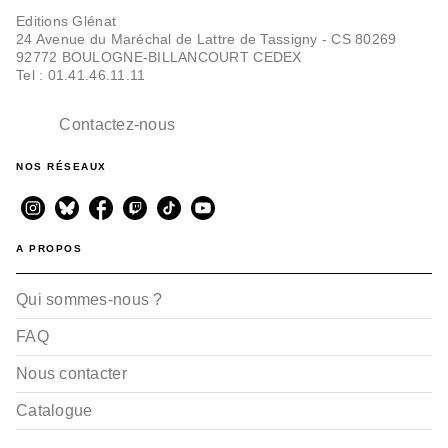
Editions Glénat
24 Avenue du Maréchal de Lattre de Tassigny - CS 80269
92772 BOULOGNE-BILLANCOURT CEDEX
Tel : 01.41.46.11.11
Contactez-nous
BD - ROMAN GRAPHIQUE
Le Seul endroit
Séverine Vidal
NOS RÉSEAUX
Marion Cluzel
30/08/2023
A PROPOS
Qui sommes-nous ?
FAQ
Nous contacter
Catalogue