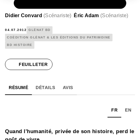
PAPIER
15,00 €
Didier Convard
(
Scénariste
)
Éric Adam
(
Scénariste
)
04.07.2012
GLÉNAT BD
COÉDITION GLÉNAT & LES ÉDITIONS DU PATRIMOINE
BD HISTOIRE
FEUILLETER
RÉSUMÉ
DÉTAILS
AVIS
FR
EN
Quand l'humanité, privée de son histoire, perd le
goût de vivre...