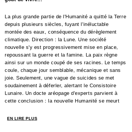
La plus grande partie de l'Humanité a quitté la Terre
depuis plusieurs siècles, fuyant l'inéluctable
montée des eaux, conséquence du dérèglement
climatique. Direction : la Lune. Une société
nouvelle s'y est progressivement mise en place,
repoussant la guerre et la famine. La paix règne
ainsi sur un monde coupé de ses racines. Le temps
coule, chaque jour semblable, mécanique et sans
joie. Seulement, une vague de suicides se met
soudainement à déferler, alertant le Consistoire
Lunaire. Un docte aréopage d'experts parvient à
cette conclusion : la nouvelle Humanité se meurt
d'une maladie imprévue, le manque de mémoire !
Six "histoirnautes" prennent alors le chemin de
EN LIRE PLUS
l'antique planète de leurs ancêtres afin de renouer
avec l'Histoire de l’humanité. Ils amerrissent à